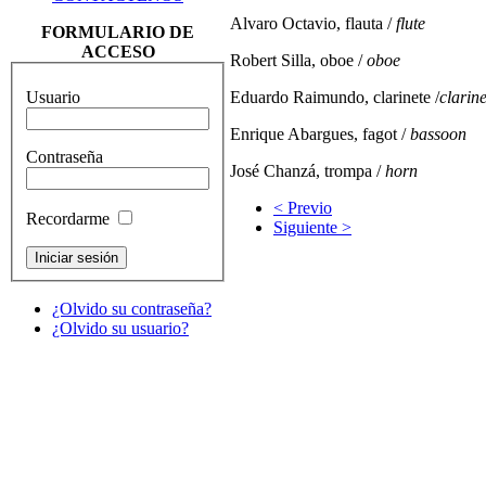
Alvaro Octavio, flauta /
flute
FORMULARIO DE
ACCESO
Robert Silla, oboe /
oboe
Usuario
Eduardo Raimundo, clarinete /
clarine
Enrique Abargues, fagot /
bassoon
Contraseña
José Chanzá, trompa /
horn
< Previo
Recordarme
Siguiente >
¿Olvido su contraseña?
¿Olvido su usuario?